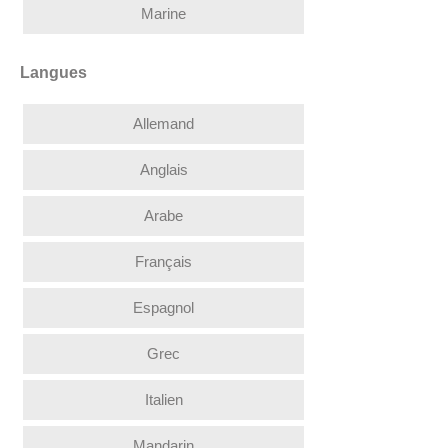
Marine
Langues
Allemand
Anglais
Arabe
Français
Espagnol
Grec
Italien
Mandarin