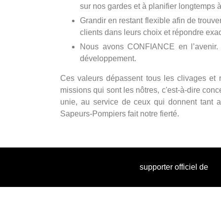
sur nos gardes et à planifier longtemps à
Grandir en restant flexible afin de tro
clients dans leurs choix et répondre exac
Nous avons CONFIANCE en l’avenir. Pa
développement.
Ces valeurs dépassent tous les clivages e
missions qui sont les nôtres, c'est-à-dire con
unie, au service de ceux qui donnent tant 
Sapeurs-Pompiers fait notre fierté.
supporter officiel de