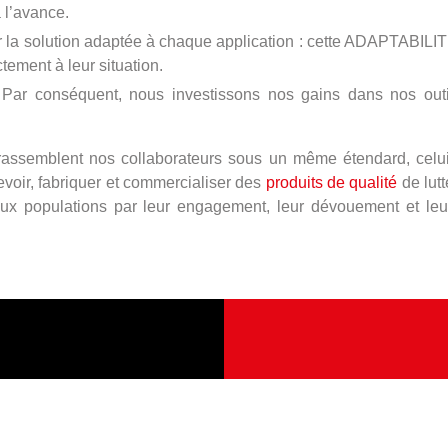
 l’avance.
uver la solution adaptée à chaque application : cette ADAPTABI
tement à leur situation.
r conséquent, nous investissons nos gains dans nos outil
t rassemblent nos collaborateurs sous un même étendard, ce
cevoir, fabriquer et commercialiser des
produits de qualité
de lut
aux populations par leur engagement, leur dévouement et l